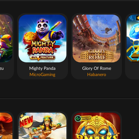
zu
Mighty Panda
Glory Of Rome
MicroGaming
Habanero