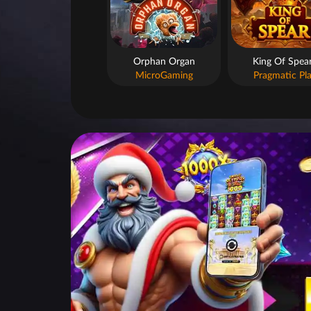
Orphan Organ
King Of Spea
MicroGaming
Pragmatic Pl