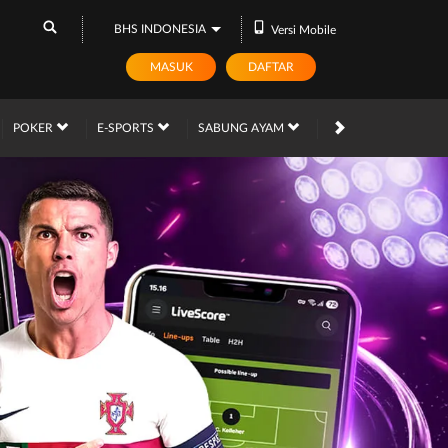
BHS INDONESIA
Versi Mobile
MASUK
DAFTAR
PROMOSI
POKER
E-SPORTS
SABUNG AYAM