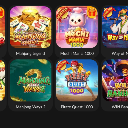
Mahjong Legend
Mochi Mania 1000
Way of N
Mahjong Ways 2
Pirate Quest 1000
Wild Ban