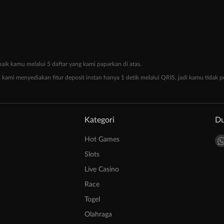
aik kamu melalui 5 daftar yang kami paparkan di atas.
mi, kami menyediakan fitur deposit instan hanya 1 detik melalui QRIS, jadi kamu tida
Kategori
D
Hot Games
Slots
Live Casino
Race
Togel
Olahraga