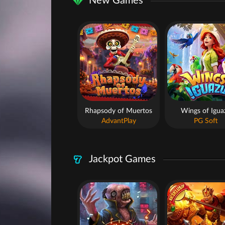
New Games
Rhapsody of Muertos
Wings of Igua
AdvantPlay
PG Soft
Jackpot Games