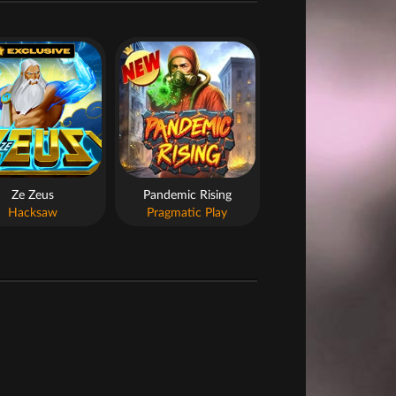
Ze Zeus
Pandemic Rising
Hacksaw
Pragmatic Play