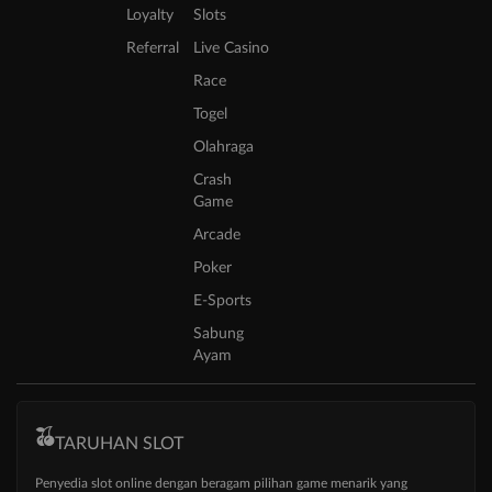
Loyalty
Slots
Referral
Live Casino
Race
Togel
Olahraga
Crash
Game
Arcade
Poker
E-Sports
Sabung
Ayam
TARUHAN SLOT
Penyedia slot online dengan beragam pilihan game menarik yang