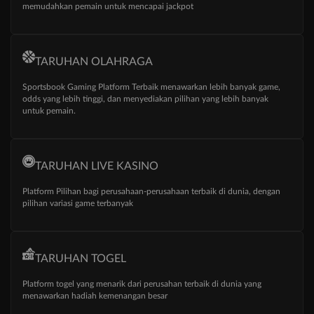
memudahkan pemain untuk mencapai jackpot
TARUHAN OLAHRAGA
Sportsbook Gaming Platform Terbaik menawarkan lebih banyak game,
odds yang lebih tinggi, dan menyediakan pilihan yang lebih banyak
untuk pemain.
TARUHAN LIVE KASINO
Platform Pilihan bagi perusahaan-perusahaan terbaik di dunia, dengan
pilihan variasi game terbanyak
TARUHAN TOGEL
Platform togel yang menarik dari perusahan terbaik di dunia yang
menawarkan hadiah kemenangan besar