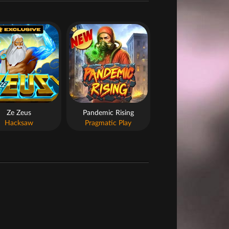
Ze Zeus
Pandemic Rising
Hacksaw
Pragmatic Play