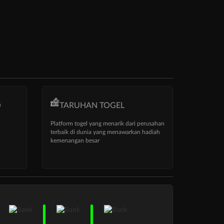
O
TARUHAN TOGEL
Platform togel yang menarik dari perusahan
terbaik di dunia yang menawarkan hadiah
kemenangan besar