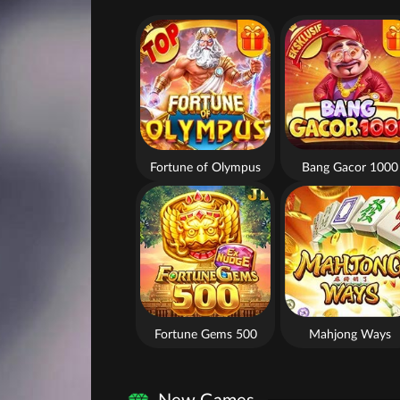
Fortune of Olympus
Bang Gacor 1000
Fortune Gems 500
Mahjong Ways