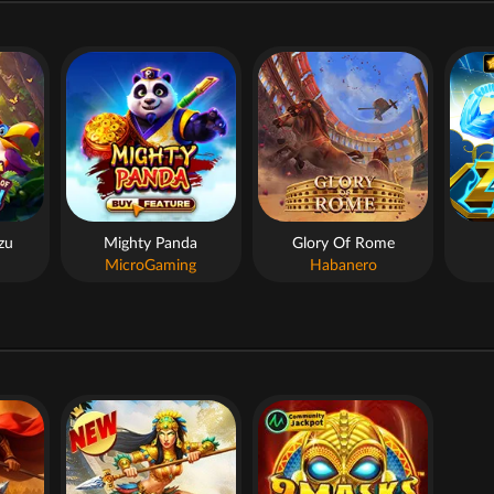
zu
Mighty Panda
Glory Of Rome
MicroGaming
Habanero