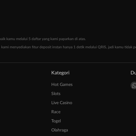
aik kamu melalui 5 daftar yang kami paparkan di atas.
mi, kami menyediakan fitur deposit instan hanya 1 detik melalui QRIS, jadi kamu tida
Kategori
D
Hot Games
Slots
Live Casino
Race
Togel
Olahraga