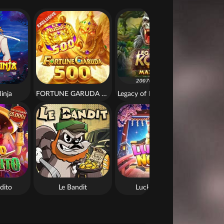
inja
FORTUNE GARUDA 500
Legacy of Kong Maxways
dito
Le Bandit
Lucky Neko
Toky