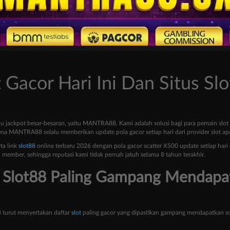
Gacor Hari Ini Dan Situs S
 jackpot besar-besaran, yaitu MANTRA88. Kami adalah solusi bagi para pemain slot
a MANTRA88 selalu memberikan update pola gacor setiap hari dari provider slot ap
ta link
slot88
online terbaru 2026 dengan pola gacor scatter X500 update setiap hari
mber, sehingga reputasi kami tidak pernah jatuh selama 8 tahun terakhir.
r Slot88 Paling Gampang Mendapa
turut menyertakan daftar
slot
paling gacor yang dipastikan gampang mendapatkan sca