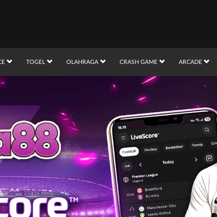
CE
TOGEL
OLAHRAGA
CRASH GAME
ARCADE