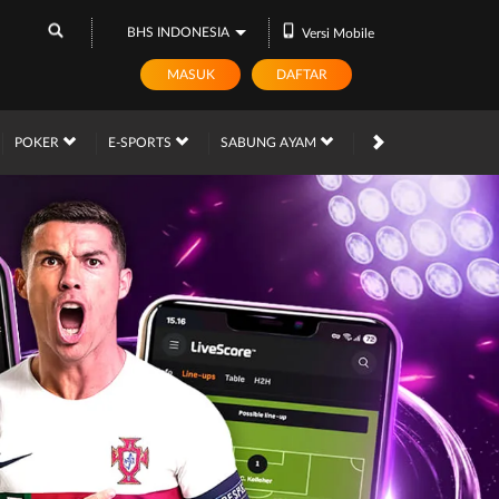
BHS INDONESIA
Versi Mobile
MASUK
DAFTAR
PROMOSI
POKER
E-SPORTS
SABUNG AYAM