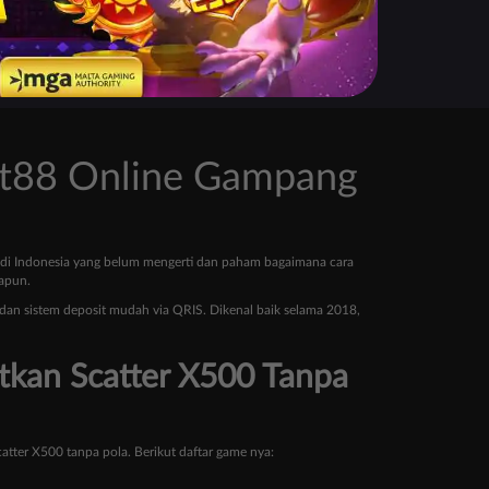
lot88 Online Gampang
 di Indonesia yang belum mengerti dan paham bagaimana cara
apun.
 dan sistem deposit mudah via QRIS. Dikenal baik selama 2018,
tkan Scatter X500 Tanpa
tter X500 tanpa pola. Berikut daftar game nya: