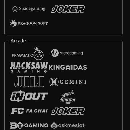
Arcade