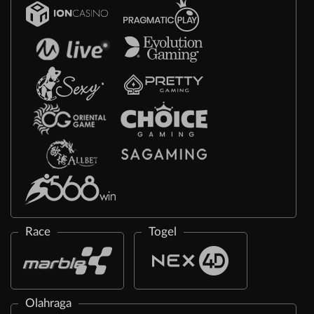
Race
Togel
Olahraga