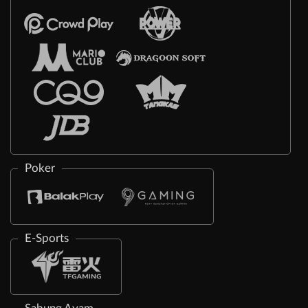
Poker
E-Sports