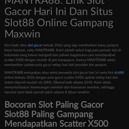
MANTRA88: Link Slot
Gacor Hari Ini Dan Situs
Slot88 Online Gampang
Maxwin
Kini hadir situs
slot gacor
terbaik 2026 yang siap memberikan kamu jackpot
besar-besaran, yaitu MANTRA88. Kami adalah solusi bagi para pemain slot di
Indonesia yang belum mengerti dan paham bagaimana cara mendapatkan
scatter X500 dengan mudah di jam berapapun, karena MANTRA88 selalu
memberikan update pola gacor setiap hari dari provider slot apapun.
MANTRA88 merupakan situs resmi penyedia slot gacor hari ini serta link
slot88
online terbaru 2026 dengan pola gacor scatter X500 update setiap hari dan
sistem deposit mudah via QRIS. Dikenal baik selama 2018, Kami selalu
memprioritaskan kemenangan member dan keamanan member, sehingga
reputasi kami tidak pernah jatuh selama 8 tahun terakhir.
Bocoran Slot Paling Gacor
Slot88 Paling Gampang
Mendapatkan Scatter X500