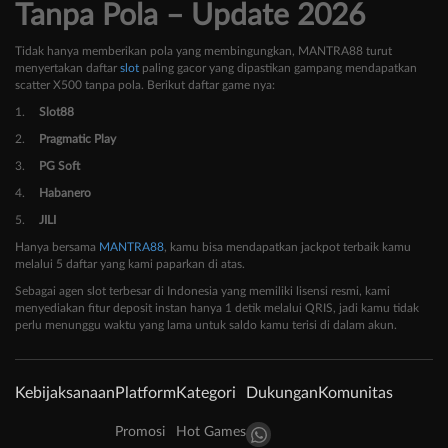
Tanpa Pola – Update 2026
Tidak hanya memberikan pola yang membingungkan, MANTRA88 turut
menyertakan daftar
slot
paling gacor yang dipastikan gampang mendapatkan
scatter X500 tanpa pola. Berikut daftar game nya:
1.
Slot88
2.
Pragmatic Play
3.
PG Soft
4.
Habanero
5.
JILI
Hanya bersama
MANTRA88
, kamu bisa mendapatkan jackpot terbaik kamu
melalui 5 daftar yang kami paparkan di atas.
Sebagai agen slot terbesar di Indonesia yang memiliki lisensi resmi, kami
menyediakan fitur deposit instan hanya 1 detik melalui QRIS, jadi kamu tidak
perlu menunggu waktu yang lama untuk saldo kamu terisi di dalam akun.
Kebijaksanaan
Platform
Kategori
Dukungan
Komunitas
Promosi
Hot Games