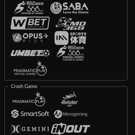
Crash Game